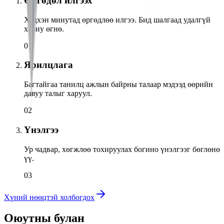
Өргөдөл илгээх
Хэдхэн минутад өргөдлөө илгээ. Бид шалгаад удалгүй
хариу өгнө.
01
Ярилцлага
Багтайгаа танилц ажлын байрны талаар мэдээд өөрийн
давуу талыг харуул.
02
Үнэлгээ
Ур чадвар, хөгжлөө тохируулах богино үнэлгээг бөглөнө
үү.
03
Хүний нөөцтэй холбогдох
Оюутны булан