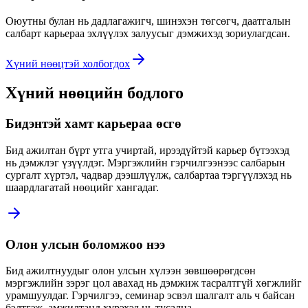
Оюутны булан нь дадлагажигч, шинэхэн төгсөгч, даатгалын
салбарт карьераа эхлүүлэх залуусыг дэмжихэд зориулагдсан.
Хүний нөөцтэй холбогдох
Хүний нөөцийн бодлого
Бидэнтэй хамт карьераа өсгө
Бид ажилтан бүрт утга учиртай, ирээдүйтэй карьер бүтээхэд
нь дэмжлэг үзүүлдэг. Мэргэжлийн гэрчилгээнээс салбарын
сургалт хүртэл, чадвар дээшлүүлж, салбартаа тэргүүлэхэд нь
шаардлагатай нөөцийг хангадаг.
Олон улсын боломжоо нээ
Бид ажилтнуудыг олон улсын хүлээн зөвшөөрөгдсөн
мэргэжлийн зэрэг цол авахад нь дэмжиж тасралтгүй хөгжлийг
урамшуулдаг. Гэрчилгээ, семинар эсвэл шалгалт аль ч байсан
бэлтгэж, амжилтанд хүрэхэд нь тусална.