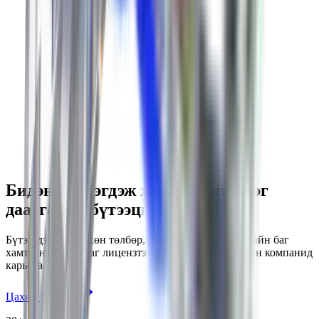
Бидэнтэй нэгдэж хамгийн шилдэг
даатгалыг бүтээцгээе
Бүтээгдэхүүн, нөхөн төлбөр, технологи, хэрэглэгчийн баг
хамтран ажилладаг лицензтэй Монголын даатгалын компанид
карьераа бүтээ.
Цахим даатгал