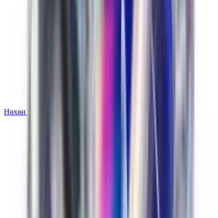
Нөхөн төлбөр