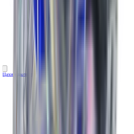
Цахим даатгал