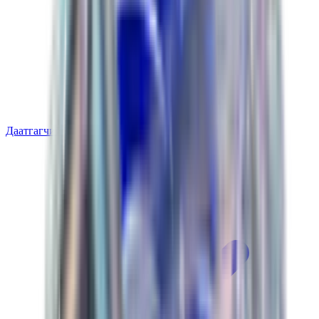
Даатгагчийн баталгаа