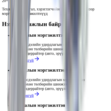
20+
Технологи, даатгал, хэрэглэгчийн туршлага чиглэлээр
мэргэшсэн мэргэжилтнүүд
Нээлттэй ажлын байр
Даатгалын мэргэжилтэн
Эрсдэлийн удирдлагын мэргэжилтэн
Нөхөн төлбөрийн шинжээч
Андеррайтер (авто, эрүүл мэнд)
Дэлгэрэнгүй
Даатгалын мэргэжилтэн
Эрсдэлийн удирдлагын мэргэжилтэн
Нөхөн төлбөрийн шинжээч
Андеррайтер (авто, эрүүл мэнд)
Дэлгэрэнгүй
Даатгалын мэргэжилтэн