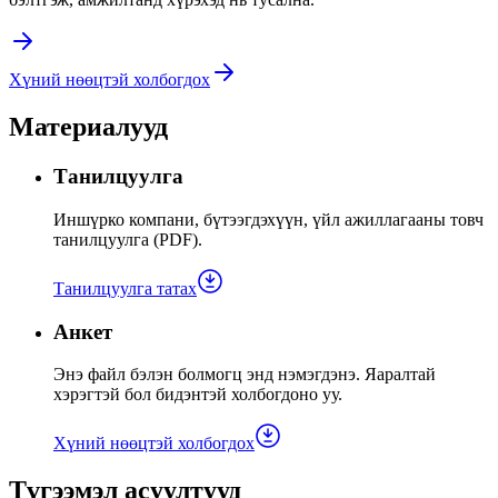
Хүний нөөцтэй холбогдох
Материалууд
Танилцуулга
Иншүрко компани, бүтээгдэхүүн, үйл ажиллагааны товч
танилцуулга (PDF).
Танилцуулга татах
Анкет
Энэ файл бэлэн болмогц энд нэмэгдэнэ. Яаралтай
хэрэгтэй бол бидэнтэй холбогдоно уу.
Хүний нөөцтэй холбогдох
Түгээмэл асуултууд